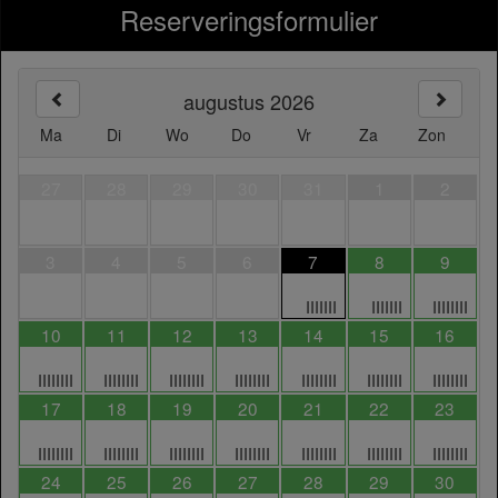
Reserveringsformulier
augustus 2026
Ma
Di
Wo
Do
Vr
Za
Zon
27
28
29
30
31
1
2
3
4
5
6
7
8
9
IIIIIII
IIIIIII
IIIIIIII
10
11
12
13
14
15
16
IIIIIIII
IIIIIIII
IIIIIIII
IIIIIIII
IIIIIIII
IIIIIIII
IIIIIIII
17
18
19
20
21
22
23
IIIIIIII
IIIIIIII
IIIIIIII
IIIIIIII
IIIIIIII
IIIIIIII
IIIIIIII
24
25
26
27
28
29
30