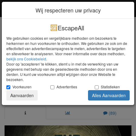
EscapeAll
Inloggen
Wij respecteren uw privacy
EscapeAll
Zoeken
We gebruiken cookies en vergelijkbare methoden om bezoekers te
herkennen en hun voorkeuren te onthouden. We gebruiken ze ook om de
Doe het licht uit
effectiviteit van advertentiecampagnes te meten, advertenties te targeten
Zuid-Holland
Berkel en Rodenrijs
en siteverkeer te analyseren. Voor meer informatie over deze methoden,
The Artifact
bekijk ons ​​Cookiebeleid
.
Door op 'accepteren' te klikken, stemt u in met de verwerking van uw
gegevens met behulp van de geselecteerde methoden door ons en
4,4
Heel Goed
derden. U kunt uw voorkeuren altijd wijzigen door onze Website te
bezoeken.
Escape Experience
Voorkeuren
Advertenties
Statistieken
Raadhuislaan 30
,
Berkel en Rodenrijs
,
2651DB
-
Kaart
Aanvaarden
Alles Aanvaarden
weergeven
(89)