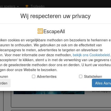
n spelers
Trofeeën
Wij respecteren uw privacy
Utrecht
Veenendaal
Live Escape Veenendaal
Live Escape Veenendaal
EscapeAll
Tuinstraat 14, Veenendaal, 3901 RB -
Kaart weergeven
iken cookies en vergelijkbare methoden om bezoekers te herkennen 
euren te onthouden. We gebruiken ze ook om de effectiviteit van
iecampagnes te meten, advertenties te targeten en siteverkeer te
en. Voor meer informatie over deze methoden,
bekijk ons ​​Cookiebeleid
.
Mission 
accepteren' te klikken, stemt u in met de verwerking van uw gegevens
Live Escap
an de geselecteerde methoden door ons en derden. U kunt uw voorkeu
jzigen door onze Website te bezoeken.
1 uur
euren
Advertenties
Statistieken
Actie
rden
Alles Aan
Inbreken is
ontsnappe