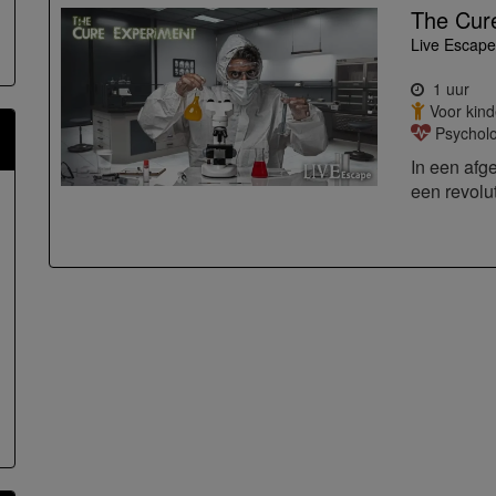
The Cur
Live Escap
1 uur
Voor kind
Psycholog
In een afg
een revolut