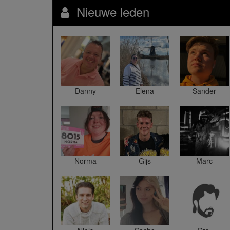
Nieuwe leden
Danny
Elena
Sander
Norma
Gijs
Marc