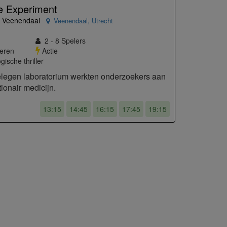
e Experiment
e Veenendaal
Veenendaal
,
Utrecht
2 - 8
Spelers
eren
Actie
ische thriller
elegen laboratorium werkten onderzoekers aan
ionair medicijn.
13:15
14:45
16:15
17:45
19:15