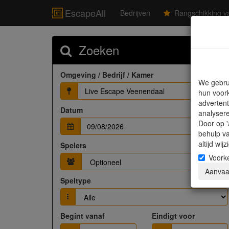
EscapeAll
Bedrijven
Rangschikking va
Zoeken
Omgeving / Bedrijf / Kamer
We gebru
Live Escape Veenendaal
hun voork
advertent
Datum
analyser
Door op '
behulp v
altijd wi
Spelers
Voork
Aanvaa
Speltype
Begint vanaf
Eindigt voor