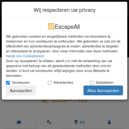
EscapeAll
Inloggen
Wij respecteren uw privacy
EscapeAll
We gebruiken cookies en vergelijkbare methoden om bezoekers te
herkennen en hun voorkeuren te onthouden. We gebruiken ze ook om de
effectiviteit van advertentiecampagnes te meten, advertenties te targeten
en siteverkeer te analyseren. Voor meer informatie over deze methoden,
bekijk ons ​​Cookiebeleid
.
Door op 'accepteren' te klikken, stemt u in met de verwerking van uw
Ronny Saaman
gegevens met behulp van de geselecteerde methoden door ons en
derden. U kunt uw voorkeuren altijd wijzigen door onze Website te
Padawan
bezoeken.
Voorkeuren
Advertenties
Statistieken
Aanvaarden
Alles Aanvaarden
Score
: 129
43