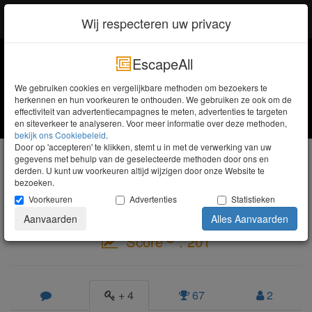
EscapeAll
Inloggen
Wij respecteren uw privacy
EscapeAll
We gebruiken cookies en vergelijkbare methoden om bezoekers te
herkennen en hun voorkeuren te onthouden. We gebruiken ze ook om de
effectiviteit van advertentiecampagnes te meten, advertenties te targeten
en siteverkeer te analyseren. Voor meer informatie over deze methoden,
bekijk ons ​​Cookiebeleid
.
Door op 'accepteren' te klikken, stemt u in met de verwerking van uw
J Malle
gegevens met behulp van de geselecteerde methoden door ons en
derden. U kunt uw voorkeuren altijd wijzigen door onze Website te
Explorer
bezoeken.
Voorkeuren
Advertenties
Statistieken
Aanvaarden
Alles Aanvaarden
Score
: 201
+
4
67
2