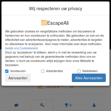
EscapeAll
Inloggen
Wij respecteren uw privacy
EscapeAll
We gebruiken cookies en vergelijkbare methoden om bezoekers te
herkennen en hun voorkeuren te onthouden. We gebruiken ze ook om de
effectiviteit van advertentiecampagnes te meten, advertenties te targeten
en siteverkeer te analyseren. Voor meer informatie over deze methoden,
bekijk ons ​​Cookiebeleid
.
Door op 'accepteren' te klikken, stemt u in met de verwerking van uw
nikos koukos
gegevens met behulp van de geselecteerde methoden door ons en
derden. U kunt uw voorkeuren altijd wijzigen door onze Website te
Newbie
bezoeken.
Voorkeuren
Advertenties
Statistieken
Aanvaarden
Alles Aanvaarden
Score
: 12
4