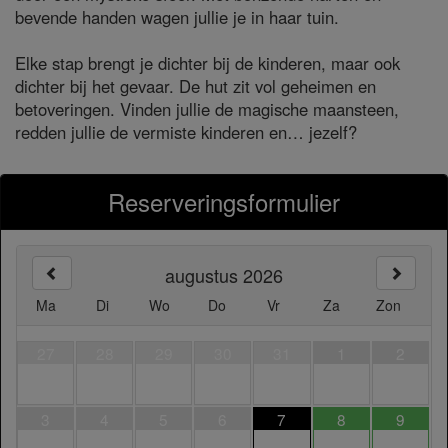
bevende handen wagen jullie je in haar tuin.
Elke stap brengt je dichter bij de kinderen, maar ook
dichter bij het gevaar. De hut zit vol geheimen en
betoveringen. Vinden jullie de magische maansteen,
redden jullie de vermiste kinderen en… jezelf?
Reserveringsformulier
augustus 2026
Ma
Di
Wo
Do
Vr
Za
Zon
27
28
29
30
31
1
2
3
4
5
6
7
8
9