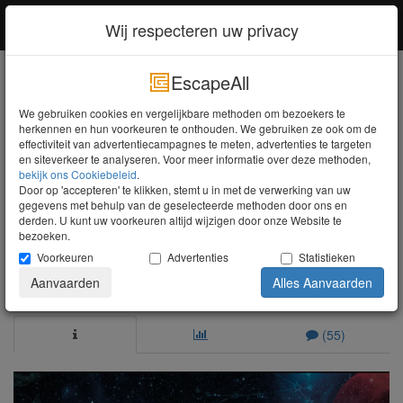
EscapeAll
Inloggen
Wij respecteren uw privacy
EscapeAll
Zoeken
We gebruiken cookies en vergelijkbare methoden om bezoekers te
herkennen en hun voorkeuren te onthouden. We gebruiken ze ook om de
Doe het licht uit
effectiviteit van advertentiecampagnes te meten, advertenties te targeten
Zuid-Holland
Berkel en Rodenrijs
en siteverkeer te analyseren. Voor meer informatie over deze methoden,
De Maanheks
bekijk ons ​​Cookiebeleid
.
Door op 'accepteren' te klikken, stemt u in met de verwerking van uw
gegevens met behulp van de geselecteerde methoden door ons en
4,6
Uitstekend
derden. U kunt uw voorkeuren altijd wijzigen door onze Website te
bezoeken.
Escape Experience
Voorkeuren
Advertenties
Statistieken
Raadhuislaan 30
,
Berkel en Rodenrijs
,
2651DB
-
Kaart
Aanvaarden
Alles Aanvaarden
weergeven
(55)