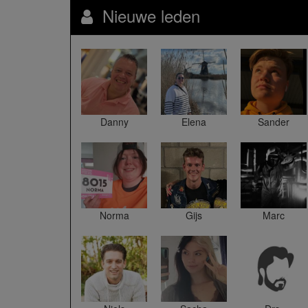
Nieuwe leden
Danny
Elena
Sander
Norma
Gijs
Marc