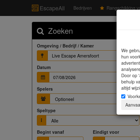
EscapeAll
Bedrijven
Rangschikking va
Zoeken
Omgeving / Bedrijf / Kamer
We gebru
Live Escape Amersfoort
hun voork
advertent
Datum
analyser
Door op '
behulp v
altijd wi
Spelers
Voork
Aanvaa
Speltype
Begint vanaf
Eindigt voor