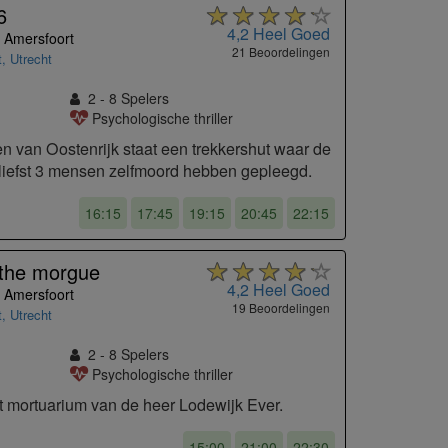
6
4,2
Heel Goed
 Amersfoort
21 Beoordelingen
t
,
Utrecht
2 - 8
Spelers
Psychologische thriller
en van Oostenrijk staat een trekkershut waar de
liefst 3 mensen zelfmoord hebben gepleegd.
16:15
17:45
19:15
20:45
22:15
 the morgue
4,2
Heel Goed
 Amersfoort
19 Beoordelingen
t
,
Utrecht
2 - 8
Spelers
Psychologische thriller
 mortuarium van de heer Lodewijk Ever.
15:00
21:00
22:30