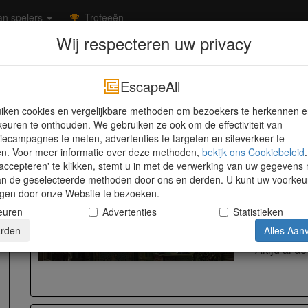
n spelers
Trofeeën
Wij respecteren uw privacy
Utrecht
Amersfoort
Live Escape Amersfoort
Live Escape Amersfoort
EscapeAll
Groningerstraat 176, Amersfoort, 3812 EG -
Kaart weergeven
iken cookies en vergelijkbare methoden om bezoekers te herkennen 
euren te onthouden. We gebruiken ze ook om de effectiviteit van
iecampagnes te meten, advertenties te targeten en siteverkeer te
en. Voor meer informatie over deze methoden,
bekijk ons ​​Cookiebeleid
.
The Wiz
accepteren' te klikken, stemt u in met de verwerking van uw gegevens
Live Escape
an de geselecteerde methoden door ons en derden. U kunt uw voorkeu
Amersfoor
jzigen door onze Website te bezoeken.
euren
Advertenties
Statistieken
1 uur
Sci-Fi
rden
Alles Aan
Altijd al d