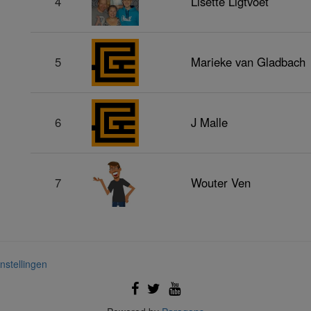
4
Lisette Ligtvoet
5
Marieke van Gladbach
6
J Malle
7
Wouter Ven
nstellingen