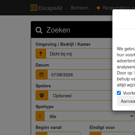
EscapeAll
Bedrijven
Rangschikking va
Zoeken
Omgeving / Bedrijf / Kamer
We gebru
Dicht bij mij
hun voork
advertent
Datum
analyser
Door op '
behulp v
altijd wi
Spelers
Voork
Aanvaa
Speltype
Begint vanaf
Eindigt voor