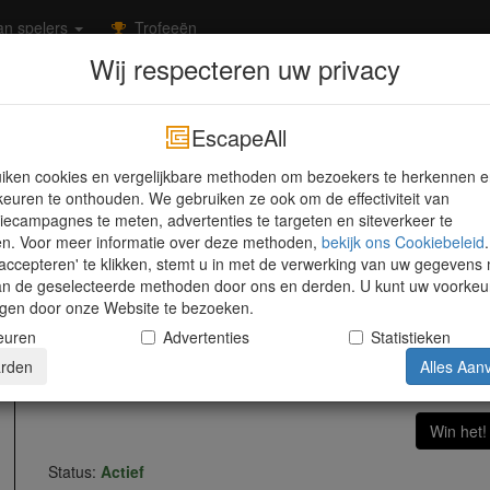
n spelers
Trofeeën
Wij respecteren uw privacy
Movies
EscapeAll
iken cookies en vergelijkbare methoden om bezoekers te herkennen 
euren te onthouden. We gebruiken ze ook om de effectiviteit van
iecampagnes te meten, advertenties te targeten en siteverkeer te
en. Voor meer informatie over deze methoden,
bekijk ons ​​Cookiebeleid
.
accepteren' te klikken, stemt u in met de verwerking van uw gegevens
an de geselecteerde methoden door ons en derden. U kunt uw voorkeu
jzigen door onze Website te bezoeken.
euren
Advertenties
Statistieken
Movie
rden
Alles Aan
?????
Win het!
Status:
Actief