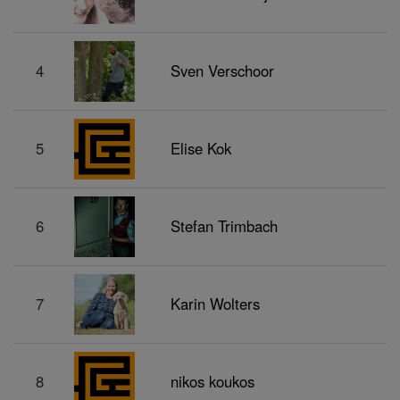
4
Sven Verschoor
5
Elise Kok
6
Stefan Trimbach
7
Karin Wolters
8
nikos koukos