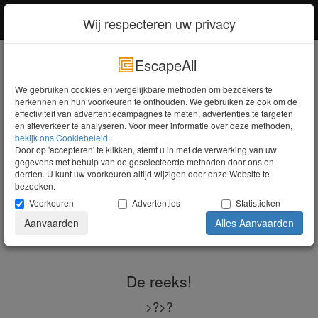
EscapeAll
Inloggen
Wij respecteren uw privacy
EscapeAll
Zoeken
We gebruiken cookies en vergelijkbare methoden om bezoekers te
herkennen en hun voorkeuren te onthouden. We gebruiken ze ook om de
De reeks!
Doe het licht uit
effectiviteit van advertentiecampagnes te meten, advertenties te targeten
en siteverkeer te analyseren. Voor meer informatie over deze methoden,
bekijk ons ​​Cookiebeleid
.
Door op 'accepteren' te klikken, stemt u in met de verwerking van uw
gegevens met behulp van de geselecteerde methoden door ons en
derden. U kunt uw voorkeuren altijd wijzigen door onze Website te
bezoeken.
Voorkeuren
Advertenties
Statistieken
Aanvaarden
Alles Aanvaarden
De reeks!
>?>?